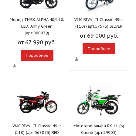
Мопед TMBK ALPHA 48/110.
VMC RIVA - II Classic 49сс
LED. Army Green
(110) (арт.5757Б) SILVER
(арт.000079)
от
69 000 руб.
от
67 990 руб.
Подробнее
Подробнее
VMC RIVA - II Classic 49сс
Motoland Альфа RX 11 (A)
(110) (арт.56887Б) RED
Синий (арт.19903)