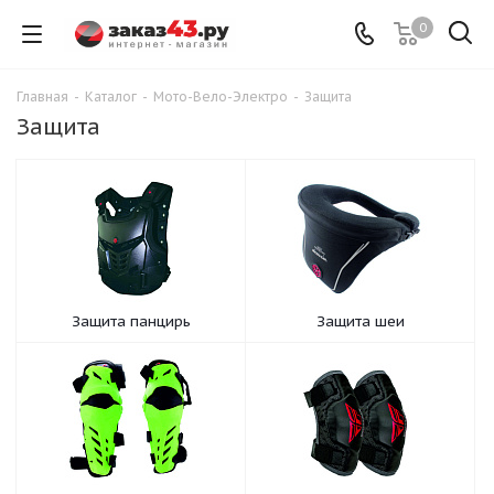
0
Главная
-
Каталог
-
Мото-Вело-Электро
-
Защита
Защита
Защита панцирь
Защита шеи