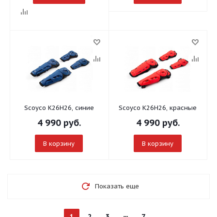
Scoyco К26H26, синие
Scoyco К26H26, красные
4 990
руб.
4 990
руб.
В корзину
В корзину
Показать еще
1
2
3
7