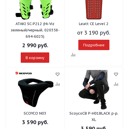
ATAKI SC-P212 (Hi-Viz
Leatt CE Level 2
зеленый/черный, 020358-
от
3 190 руб.
694-6025)
2 990
руб.
Подробнее
В корзину
SCOYCO N03
ScoycoCB P-H01BLACK р-р.
XL
3 590
руб.
3 590
руб.