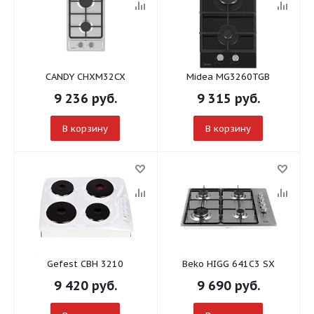
CANDY CHXM32CX
Midea MG3260TGB
9 236
руб.
9 315
руб.
В корзину
В корзину
Gefest СВН 3210
Beko HIGG 641C3 SX
9 420
руб.
9 690
руб.