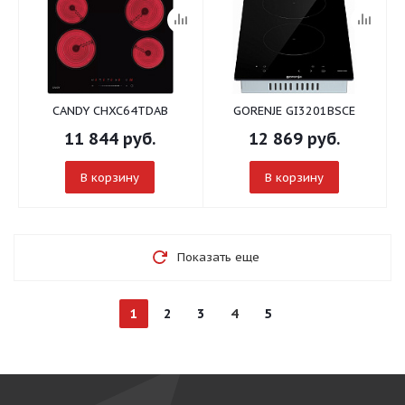
CANDY CHXC64TDAB
GORENJE GI3201BSCE
11 844
руб.
12 869
руб.
В корзину
В корзину
Показать еще
1
2
3
4
5