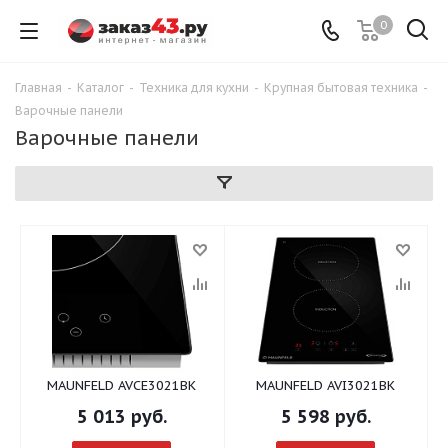
0
Главная
-
Каталог
-
Техника для кухни
-
Крупная бытовая техника
-
Варочные панели
Варочные панели
MAUNFELD AVCE3021BK
MAUNFELD AVI3021BK
5 013
руб.
5 598
руб.