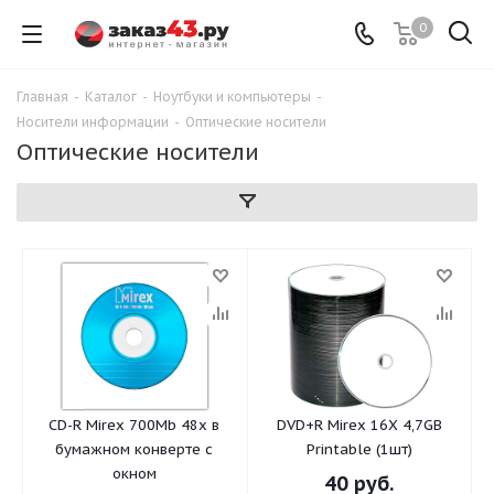
0
Главная
-
Каталог
-
Ноутбуки и компьютеры
-
Носители информации
-
Оптические носители
Оптические носители
CD-R Mirex 700Mb 48x в
DVD+R Mirex 16X 4,7GB
бумажном конверте с
Printable (1шт)
окном
40
руб.