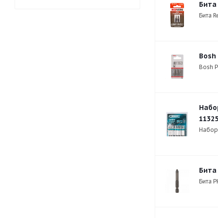
Бита 
Бита R
Bosh 
Bosh P
Набор
1132
Набор 
Бита
Бита P