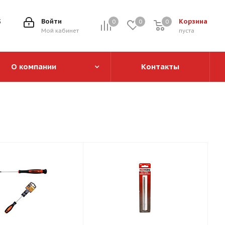
5
Войти
Корзина
0
0
0
0
Мой кабинет
пуста
О компании
Контакты