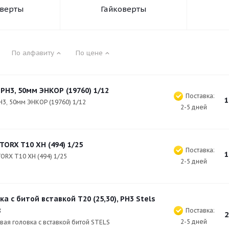
верты
Гайковерты
По алфавиту
По цене
РH3, 50мм ЭНКОР (19760) 1/12
Поставка:
1
H3, 50мм ЭНКОР (19760) 1/12
2-5 дней
TORX T10 XH (494) 1/25
Поставка:
1
ORX T10 XH (494) 1/25
2-5 дней
ка с битой вставкой T20 (25,30), PH3 Stels
8
Поставка:
2
2-5 дней
вая головка с вставкой битой STELS