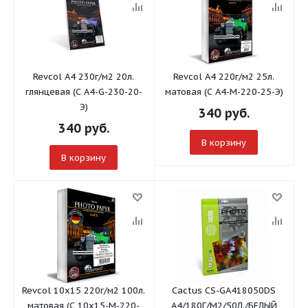
Revcol A4 230г/м2 20л.
Revcol А4 220г/м2 25л.
глянцевая (С A4-G-230-20-
матовая (С A4-M-220-25-Э)
Э)
340
руб.
340
руб.
В корзину
В корзину
Revcol 10x15 220г/м2 100л.
Cactus CS-GA418050DS
матовая (С 10x15-M-220-
A4/180Г/М2/50Л./БЕЛЫЙ