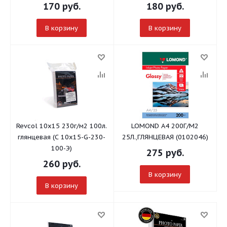
170
руб.
180
руб.
В корзину
В корзину
Revcol 10x15 230г/м2 100л.
LOMOND A4 200Г/М2
глянцевая (С 10х15-G-230-
25Л.,ГЛЯНЦЕВАЯ (0102046)
100-Э)
275
руб.
260
руб.
В корзину
В корзину