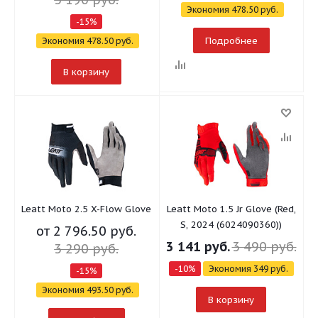
Экономия
478.50 руб.
-
15
%
Подробнее
Экономия
478.50
руб.
В корзину
Leatt Moto 2.5 X-Flow Glove
Leatt Moto 1.5 Jr Glove (Red,
S, 2024 (6024090360))
от
2 796.50 руб.
3 141
руб.
3 490
руб.
3 290 руб.
-
10
%
Экономия
349
руб.
-15%
Экономия
493.50 руб.
В корзину