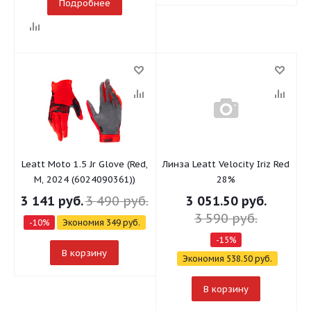
Подробнее
Leatt Moto 1.5 Jr Glove (Red,
Линза Leatt Velocity Iriz Red
M, 2024 (6024090361))
28%
3 141
руб.
3 490
руб.
3 051.50
руб.
3 590
руб.
-
10
%
Экономия
349
руб.
-
15
%
В корзину
Экономия
538.50
руб.
В корзину