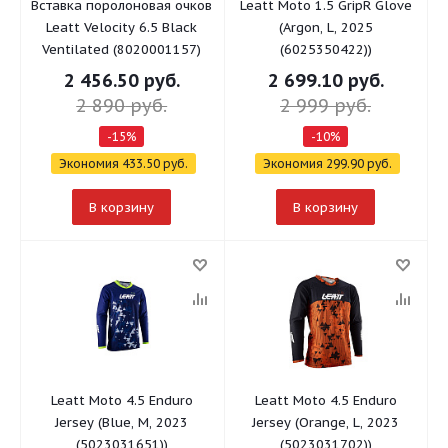
Вставка поролоновая очков
Leatt Moto 1.5 GripR Glove
Leatt Velocity 6.5 Black
(Argon, L, 2025
Ventilated (8020001157)
(6025350422))
2 456.50
руб.
2 699.10
руб.
2 890
руб.
2 999
руб.
-
15
%
-
10
%
Экономия
433.50
руб.
Экономия
299.90
руб.
В корзину
В корзину
Leatt Moto 4.5 Enduro
Leatt Moto 4.5 Enduro
Jersey (Blue, M, 2023
Jersey (Orange, L, 2023
(5023031651))
(5023031702))