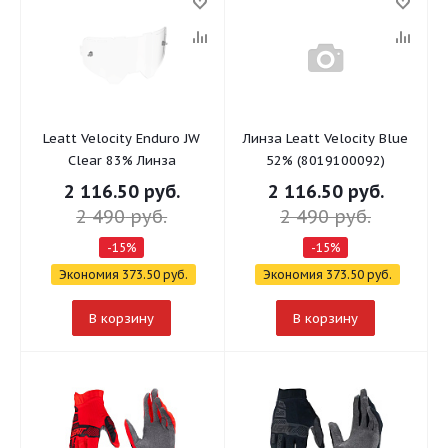
Leatt Velocity Enduro JW
Линза Leatt Velocity Blue
Clear 83% Линза
52% (8019100092)
2 116.50
руб.
2 116.50
руб.
2 490
руб.
2 490
руб.
-
15
%
-
15
%
Экономия
373.50
руб.
Экономия
373.50
руб.
В корзину
В корзину