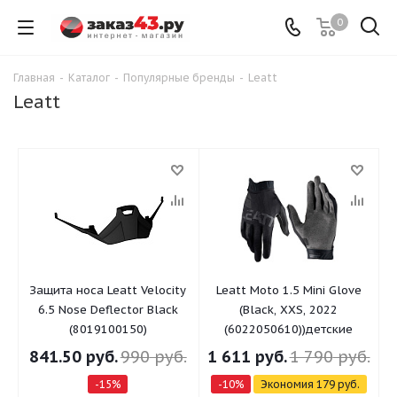
0
Главная
-
Каталог
-
Популярные бренды
-
Leatt
Leatt
Защита носа Leatt Velocity
Leatt Moto 1.5 Mini Glove
6.5 Nose Deflector Black
(Black, XXS, 2022
(8019100150)
(6022050610))детские
841.50
руб.
990
руб.
1 611
руб.
1 790
руб.
-
15
%
-
10
%
Экономия
179
руб.