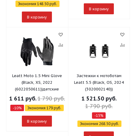
Экономия
148.50
руб.
В корзину
В корзину
Leatt Moto 1.5 Mini Glove
Застежки к мотоботам
(Black, XS, 2022
Leatt 5.5 (Black, OS, 2024
(6022050611))детские
(3020002140))
1 611
руб.
1 790
руб.
1 521.50
руб.
1 790
руб.
-
10
%
Экономия
179
руб.
-
15
%
В корзину
Экономия
268.50
руб.