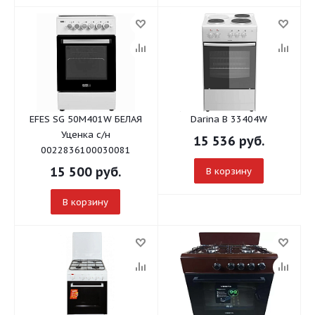
EFES SG 50M401W БЕЛАЯ
Darina В 33404W
Уценка с/н
15 536
руб.
0022836100030081
15 500
руб.
В корзину
В корзину