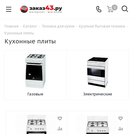
0
Главная
-
Каталог
-
Техника для кухни
-
Крупная бытовая техника
-
Кухонные плиты
Кухонные плиты
Газовые
Электрические