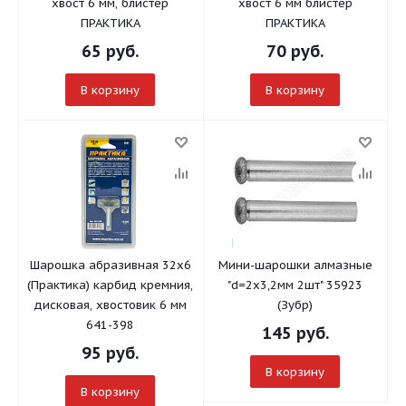
хвост 6 мм, блистер
хвост 6 мм блистер
ПРАКТИКА
ПРАКТИКА
65
руб.
70
руб.
В корзину
В корзину
Шарошка абразивная 32х6
Мини-шарошки алмазные
(Практика) карбид кремния,
"d=2х3,2мм 2шт" 35923
дисковая, хвостовик 6 мм
(Зубр)
641-398
145
руб.
95
руб.
В корзину
В корзину