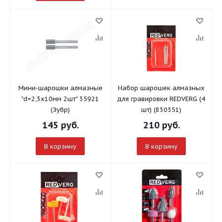
Мини-шарошки алмазные
Набор шарошек алмазных
"d=2,3х10мм 2шт" 35921
для гравировки REDVERG (4
(Зубр)
шт) (830351)
145
руб.
210
руб.
В корзину
В корзину