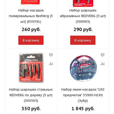
Набор насадок
Набор шарошек
полировальных RedVerg (3
абразивных REDVERG (5 шт)
шт) (830391)
(500005)
260
руб.
290
руб.
В корзину
В корзину
Набор шарошек стальных
Набор мини-насадок "180
REDVERG по дереву (5 шт)
предметов" 35900-H180
(500505)
(Зубр)
350
руб.
1 845
руб.