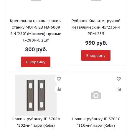
Крепежная планка Ножи к
Рубанок Квалитет ручной
станку МОГИЛЕВ ИЭ-6009
металлический 45*235мм
2,4 "280" (Могилев) прямые
РРМ-235
l=280мм, 2шт
990
руб.
800
руб.
В корзину
В корзину
Ножи к рубанку IE 5708A
Ножи к рубанку IE 5708C
"102мм" пара (Rebir)
"110мм" пара (Rebir)