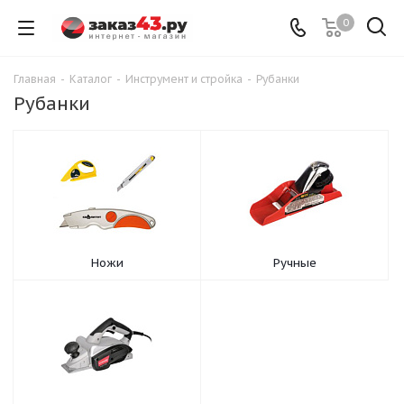
0
Главная
-
Каталог
-
Инструмент и стройка
-
Рубанки
Рубанки
Ножи
Ручные