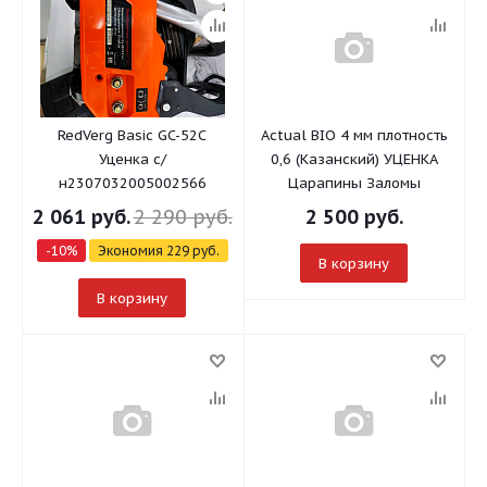
RedVerg Basic GC-52C
Actual BIO 4 мм плотность
Уценка с/
0,6 (Казанский) УЦЕНКА
н2307032005002566
Царапины Заломы
2 061
руб.
2 290
руб.
2 500
руб.
-
10
%
Экономия
229
руб.
В корзину
В корзину