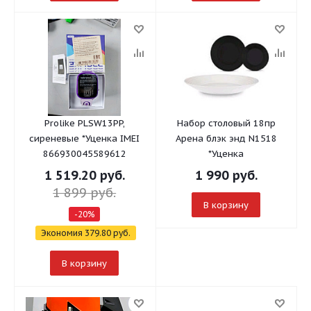
Prolike PLSW13PP,
Набор столовый 18пр
сиреневые *Уценка IMEI
Арена блэк энд N1518
866930045589612
*Уценка
1 519.20
руб.
1 990
руб.
1 899
руб.
В корзину
-
20
%
Экономия
379.80
руб.
В корзину