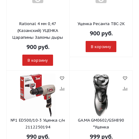
Rational 4 мм 0,47
Уценка Ресанта ТВC-2K
(Казанский) УЦЕНКА
900
руб.
Царапины Заломы дыры
900
руб.
В корзину
В корзину
№1 ED500/10-3 Уценка с/н
GA.MA GM0602/GSH890
2112250194
*Уценка
990
руб.
999
руб.