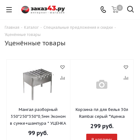
0
Главная
-
Каталог
-
Специальные предложения и скидки
-
Уценённые товары
Уценённые товары
Мангал разборный
Корзина пл для белья 30л
350*250*350*0,5мм Эконом
Rambai серый *Уценка
в сумке+шампура * УЦЕНКА
299
руб.
99
руб.
В корзину