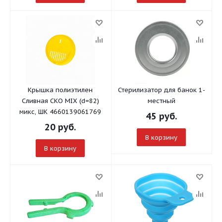
Крышка полиэтилен
Стерилизатор для банок 1-
Сливная СКО MIX (d=82)
местный
микс, ШК 4660139061769
45
руб.
20
руб.
В корзину
В корзину