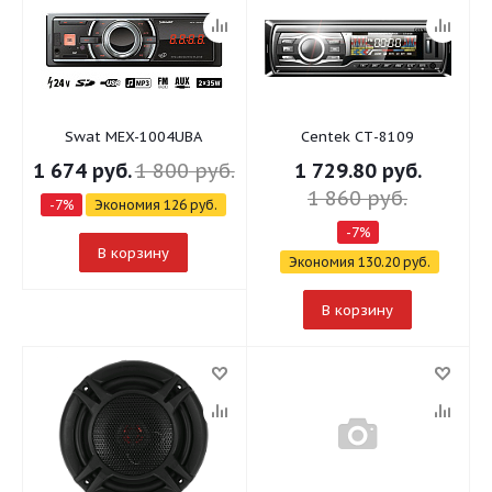
Swat MEX-1004UBA
Centek СТ-8109
1 674
руб.
1 800
руб.
1 729.80
руб.
1 860
руб.
-
7
%
Экономия
126
руб.
-
7
%
В корзину
Экономия
130.20
руб.
В корзину