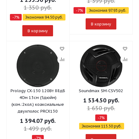
1 399
руб.
1 350
руб.
-
7
%
Экономия
97.93
руб.
-
7
%
Экономия
94.50
руб.
В корзину
В корзину
Prology CX-130 120Вт 88дБ
Soundmax SM-CSV502
4Ом 13см (5дюйм)
1 534.50
руб.
(ком.:2кол.) коаксиальные
1 650
руб.
двухполос PRCX130
-
7
%
1 394.07
руб.
Экономия
115.50
руб.
1 499
руб.
-
7
%