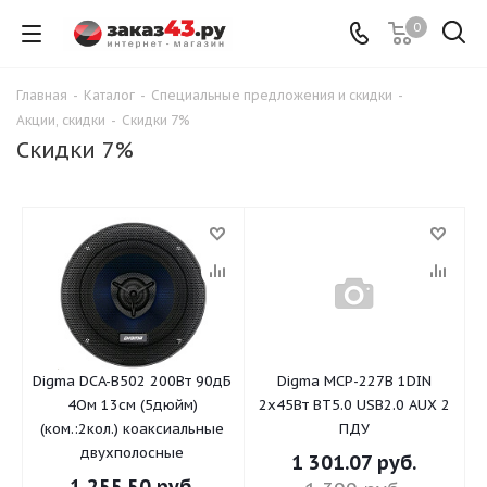
0
Главная
-
Каталог
-
Специальные предложения и скидки
-
Акции, скидки
-
Скидки 7%
Скидки 7%
Digma DCA-B502 200Вт 90дБ
Digma MCP-227B 1DIN
4Ом 13см (5дюйм)
2х45Вт ВТ5.0 USB2.0 AUX 2
(ком.:2кол.) коаксиальные
ПДУ
двухполосные
1 301.07
руб.
1 255.50
руб.