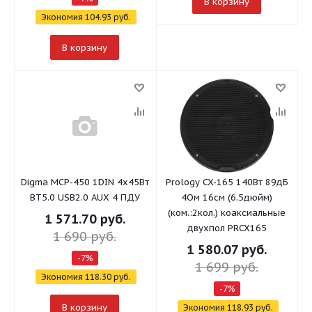
В корзину
Экономия
104.93
руб.
В корзину
Digma MCP-450 1DIN 4x45Вт
Prology CX-165 140Вт 89дБ
BT5.0 USB2.0 AUX 4 ПДУ
4Ом 16см (6.5дюйм)
(ком.:2кол.) коаксиальные
1 571.70
руб.
двухпол PRCX165
1 690
руб.
1 580.07
руб.
-
7
%
1 699
руб.
Экономия
118.30
руб.
-
7
%
В корзину
Экономия
118.93
руб.