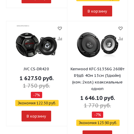
В корзину
JVC CS-DR420
Kenwood KFC-S1356G 260Вт
89дБ 4Ом 13см (5дюйм)
1 627.50
руб.
(ком.:2кол.) коаксиальные
1 750
руб.
одноп
-
7
%
1 646.10
руб.
Экономия
122.50
руб.
1 770
руб.
-
7
%
В корзину
Экономия
123.90
руб.