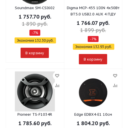
Soundmax SM-CSI602
Digma MCP-455 1DIN 4x50Вт
BT5.0 USB2.0 AUX 4 ПДУ
1 757.70
руб.
1 766.07
руб.
1 890
руб.
1 899
руб.
-
7
%
-
7
%
Экономия
132.30
руб.
Экономия
132.93
руб.
В корзину
В корзину
Pioneer TS-F1034R
Edge EDBX4-E1 10см
1 785.60
руб.
1 804.20
руб.