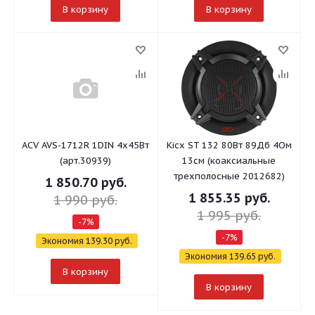
В корзину
В корзину
ACV AVS-1712R 1DIN 4x45Вт
Kicx ST 132 80Вт 89Дб 4Ом
(арт.30939)
13см (коаксиальные
трехполосные 2012682)
1 850.70
руб.
1 855.35
руб.
1 990
руб.
1 995
руб.
-
7
%
-
7
%
Экономия
139.30
руб.
Экономия
139.65
руб.
В корзину
В корзину