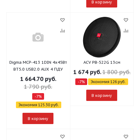
В корзину
Digma MCP-413 1DIN 4x45Вт
ACV PB-522G 13см
BT5.0 USB2.0 AUX 4 ПДУ
1 674
руб.
1 800
руб.
1 664.70
руб.
-
7
%
Экономия
126
руб.
1 790
руб.
В корзину
-
7
%
Экономия
125.30
руб.
В корзину