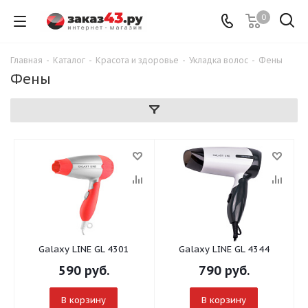
0
Главная
-
Каталог
-
Красота и здоровье
-
Укладка волос
-
Фены
Фены
Galaxy LINE GL 4301
Galaxy LINE GL 4344
590
руб.
790
руб.
В корзину
В корзину