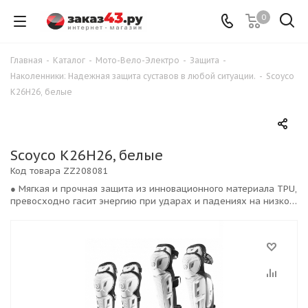
0
Главная
-
Каталог
-
Мото-Вело-Электро
-
Защита
-
Наколенники: Надежная защита суставов в любой ситуации.
-
Scoyco
К26H26, белые
Scoyco К26H26, белые
Код товара
ZZ208081
● Мягкая и прочная защита из инновационного материала TPU,
превосходно гасит энергию при ударах и падениях на низкой
скорости. ● Прочность материала TPU, в 3 раза выше, чем у
обычного пластика, применяемого в других наколенниках
данного сегмента.