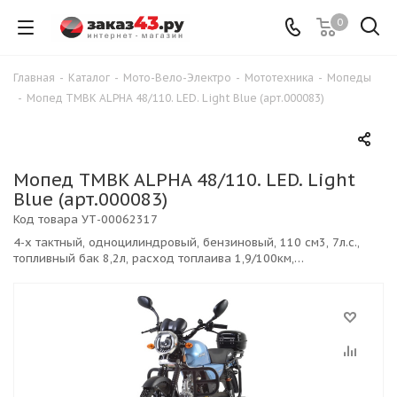
0
Главная
-
Каталог
-
Мото-Вело-Электро
-
Мототехника
-
Мопеды
-
Мопед TMBK ALPHA 48/110. LED. Light Blue (арт.000083)
Мопед TMBK ALPHA 48/110. LED. Light
Blue (арт.000083)
Код товара
УТ-00062317
4-х тактный, одноцилиндровый, бензиновый, 110 см3, 7л.с.,
топливный бак 8,2л, расход топлаива 1,9/100км,
электростартер + кикстартер, воздушное охлаждение,
тормоза: Дисковые / барабанные, макс. нагрузка 150 кг, макс.
скорость 75-80км/ч. Вес 75кг