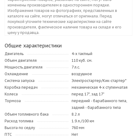
изменены производителем в одностороннем порядке.
Изображения товаров на фотографиях, представленных в
каталоге на сайте, могут отличаться от оригинала. Перед
покупкой уточните технические характеристики на сайте
производителя, фактическое наличие товара на складе и его
цену у продавца.
Общие характеристики
Двигатель
4-х тактный
Объем двигателя
110 куб. см.
Мощность двигателя
7 л.с.
Охлаждение
воздушное
Система запуска
Электростартер/Кик-стартер*
Коробка передач
механическая 4-х ступенчатая
Колеса
перед 17", зад 17"
Тормоза
передний - барабанного типа,
задний - барабанного типа
Объем топливного бака
8.2 л
Расход топлива
1.9 л./100 км
Высота по седлу
760 мм
ПТС
Нет