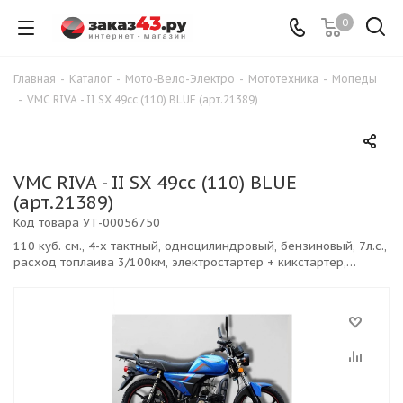
0
Главная
-
Каталог
-
Мото-Вело-Электро
-
Мототехника
-
Мопеды
-
VMC RIVA - II SX 49сс (110) BLUE (арт.21389)
VMC RIVA - II SX 49сс (110) BLUE
(арт.21389)
Код товара
УТ-00056750
110 куб. см., 4-х тактный, одноцилиндровый, бензиновый, 7л.с.,
расход топлаива 3/100км, электростартер + кикстартер,
воздушное охлаждение, барабанные тормоза, макс. нагрузка
130 кг, макс. скорость 90км/ч. Вес 90кг