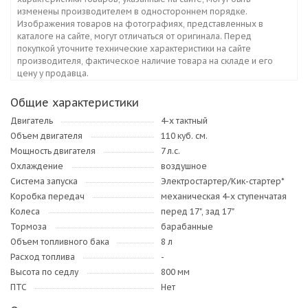
изменены производителем в одностороннем порядке.
Изображения товаров на фотографиях, представленных в
каталоге на сайте, могут отличаться от оригинала. Перед
покупкой уточните технические характеристики на сайте
производителя, фактическое наличие товара на складе и его
цену у продавца.
Общие характеристики
Двигатель
4-х тактный
Объем двигателя
110 куб. см.
Мощность двигателя
7 л.с.
Охлаждение
воздушное
Система запуска
Электростартер/Кик-стартер*
Коробка передач
механическая 4-х ступенчатая
Колеса
перед 17", зад 17"
Тормоза
барабанные
Объем топливного бака
8 л
Расход топлива
-
Высота по седлу
800 мм
ПТС
Нет