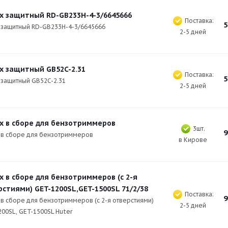
х защитный RD-GB233H-4-3/6645666
Поставка:
5
 защитный RD-GB233H-4-3/6645666
2-5 дней
х защитный GB52C-2.31
Поставка:
5
 защитный GB52C-2.31
2-5 дней
х в сборе для бензотриммеров
3шт.
9
 в сборе для бензотриммеров
в Кирове
х в сборе для бензотриммеров (с 2-я
рстиями) GET-1200SL,GET-1500SL 71/2/38
Поставка:
9
 в сборе для бензотриммеров (с 2-я отверстиями)
2-5 дней
00SL, GET-1500SL Huter