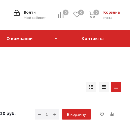
5
Войти
Корзина
0
0
0
0
Мой кабинет
пуста
О компании
Контакты
20
руб.
В корзину