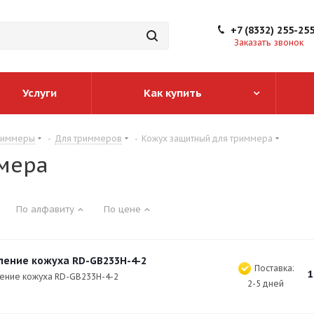
+7 (8332) 255-25
Заказать звонок
Услуги
Как купить
риммеры
-
Для триммеров
-
Кожух защитный для триммера
мера
По алфавиту
По цене
ление кожуха RD-GB233H-4-2
Поставка:
1
ение кожуха RD-GB233H-4-2
2-5 дней