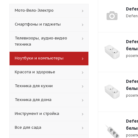
Defen
Мото-Вело-Электро
Defen
Смартфоны и гаджеты
Телевизоры, аудио-видео
Defen
техника
белы
розетк
Ноутбуки и компьютеры
Красота и здоровье
Defen
Техника для кухни
белы
розетк
Техника для дома
Инструмент и стройка
Defen
Все для сада
белы
розетк