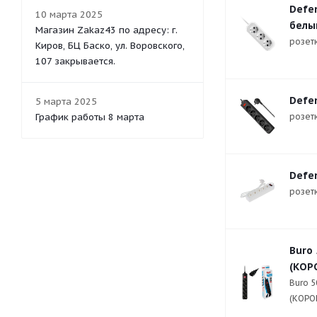
Defen
10 марта 2025
белы
Магазин Zakaz43 по адресу: г.
розетк
Киров, БЦ Баско, ул. Воровского,
107 закрывается.
Defen
5 марта 2025
График работы 8 марта
розетки
Defen
розетки
Buro
(КОР
Buro 5
(КОРО