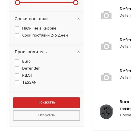
Defen
Defen
Сроки поставки
Наличие в Кирове
Срок поставки 2-5 дней
Defen
Defen
Производитель
Buro
Defender
Defen
PILOT
Defen
TESSAN
Buro 
темн
Сбросить
1 розе