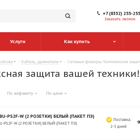
+7 (8332) 255-25
Заказать звонок
Услуги
Как купить
ойства
-
Кабель, удлинители
-
Сетевые фильтры: Комплексная защит
сная защита вашей техники!
По алфавиту
По цене
 BU-PS2F-W (2 РОЗЕТКИ) БЕЛЫЙ (ПАКЕТ ПЭ)
Поставка:
9
BU-PS2F-W (2 РОЗЕТКИ) БЕЛЫЙ (ПАКЕТ ПЭ)
2-5 дней