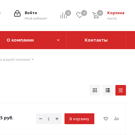
5
Войти
Корзина
0
0
0
0
Мой кабинет
пуста
О компании
Контакты
а вашей техники!
5
руб.
В корзину