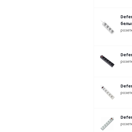
Defen
белы
розетк
Defen
розетк
Defen
розетк
Defen
розетк