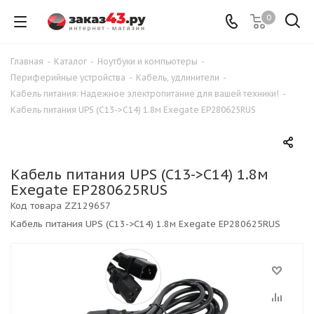
0
Главная
-
Каталог
-
Ноутбуки и компьютеры
-
Периферийные устройства
-
Кабель, удлинители
-
Кабель питания: Надежное электропитание для вашей техники!
-
Кабель питания UPS (C13->C14) 1.8м Exegate EP280625RUS
Кабель питания UPS (C13->C14) 1.8м
Exegate EP280625RUS
Код товара
ZZ129657
Кабель питания UPS (C13->C14) 1.8м Exegate EP280625RUS