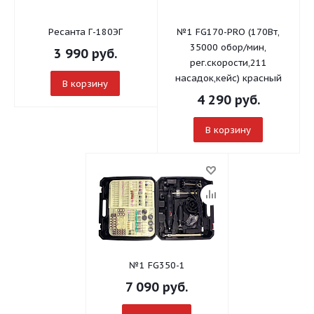
Ресанта Г-180ЭГ
№1 FG170-PRO (170Вт,
35000 обор/мин,
3 990
руб.
рег.скорости,211
насадок,кейс) красный
В корзину
4 290
руб.
В корзину
№1 FG350-1
7 090
руб.