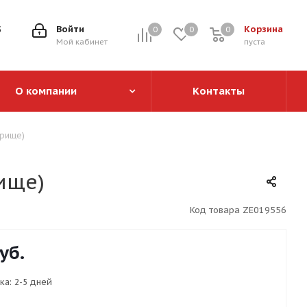
5
Войти
Корзина
0
0
0
0
Мой кабинет
пуста
О компании
Контакты
орище)
ище)
Код товара
ZE019556
уб.
ка:
2-5 дней