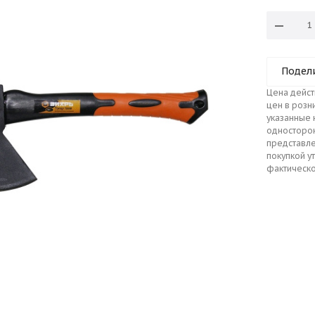
Подел
Цена дейст
цен в розн
указанные 
односторо
представле
покупкой у
фактическо