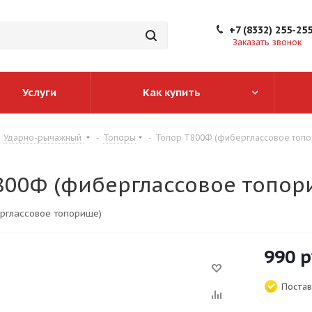
+7 (8332) 255-25
Заказать звонок
Услуги
Как купить
Ударно-рычажный
-
Топоры
-
Топор Т800Ф (фиберглассовое топ
800Ф (фиберглассовое топор
рглассовое топорище)
990
р
Постав