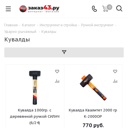
0
Главная
-
Каталог
-
Инструмент и стройка
-
Ручной инструмент
-
Ударно-рычажный
-
Кувалды
Кувалды
Кувалда 1000гр. с
Кувалда Квалитет 2000 гр
деревянной ручкой СИЛАЧ
К-2000ОР
(6/24)
770
руб.