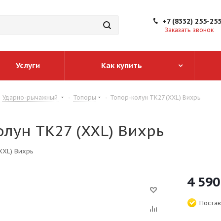
+7 (8332) 255-25
Заказать звонок
Услуги
Как купить
Ударно-рычажный
-
Топоры
-
Топор-колун TК27 (XXL) Вихрь
олун TК27 (XXL) Вихрь
XXL) Вихрь
4 590
Постав