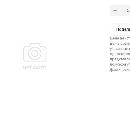
Подел
Цена дейст
цен в розн
указанные 
односторо
представле
покупкой у
фактическо