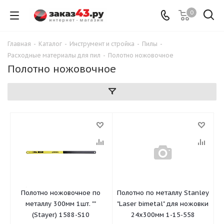
0
Главная
-
Каталог
-
Инструмент и стройка
-
Пилы
-
Расходные материалы для пил
-
Полотно ножовочное
Полотно ножовочное
Полотно ножовочное по
Полотно по металлу Stanley
металлу 300мм 1шт. ""
"Laser bimetal" для ножовки
(Stayer) 1588-S10
24х300мм 1-15-558