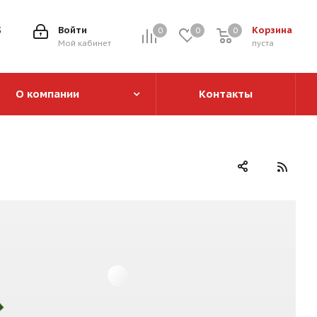
5
Войти
Корзина
0
0
0
0
Мой кабинет
пуста
О компании
Контакты