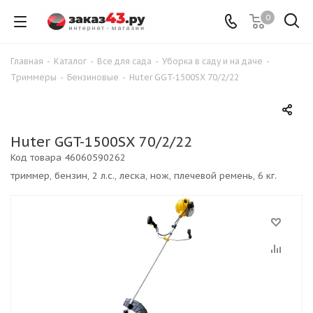
0
Главная
-
Каталог
-
Все для сада
-
Уборка в саду и на даче
-
Триммеры
-
Бензиновые
-
Huter GGT-1500SX 70/2/22
Huter GGT-1500SX 70/2/22
Код товара
46060590262
триммер, бензин, 2 л.с., леска, нож, плечевой ремень, 6 кг.