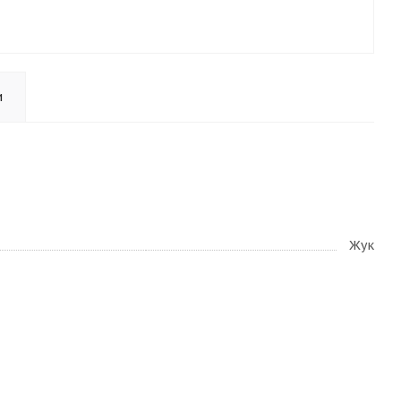
и
Жук