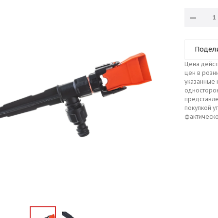
Подел
Цена дейст
цен в розн
указанные 
односторо
представле
покупкой у
фактическо