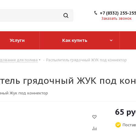
+7 (8332) 255-25
Заказать звонок
Услуги
Как купить
дование для полива
-
Распылитель грядочный ЖУК под коннектор
тель грядочный ЖУК под ко
чный Жук под коннектор
65
ру
Постав