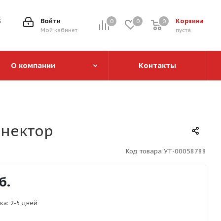
5
Войти
Корзина
0
0
0
0
Мой кабинет
пуста
О компании
Контакты
ннектор
Код товара
УТ-00058788
б.
ка:
2-5 дней