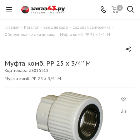
0
Главная
-
Каталог
-
Все для сада
-
Садовая сантехника
-
Оборудование для полива
-
Муфта комб. РР 25 x 3/4'' М
Муфта комб. РР 25 x 3/4'' М
Код товара
ZE015518
Муфта комб. РР 25 x 3/4'' М