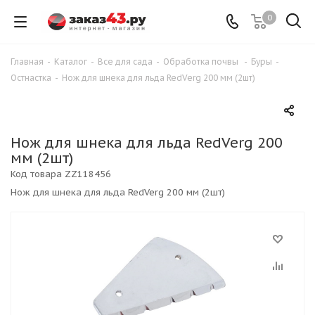
0
Главная
-
Каталог
-
Все для сада
-
Обработка почвы
-
Буры
-
Остнастка
-
Нож для шнека для льда RedVerg 200 мм (2шт)
Нож для шнека для льда RedVerg 200
мм (2шт)
Код товара
ZZ118456
Нож для шнека для льда RedVerg 200 мм (2шт)