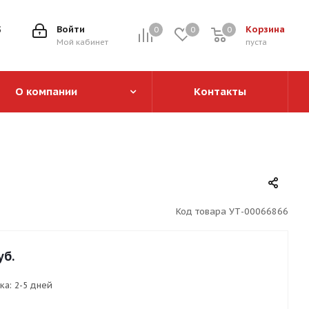
5
Войти
Корзина
0
0
0
0
Мой кабинет
пуста
О компании
Контакты
Код товара
УТ-00066866
уб.
ка:
2-5 дней