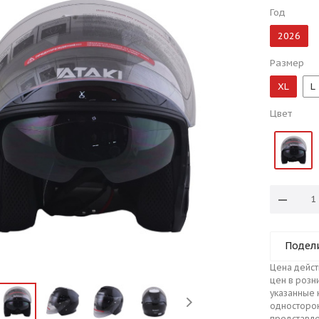
Год
2026
Размер
XL
L
Цвет
Подел
Цена дейст
цен в розн
указанные 
односторо
представле