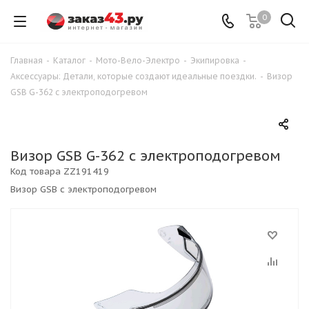
0
Главная
-
Каталог
-
Мото-Вело-Электро
-
Экипировка
-
Аксессуары: Детали, которые создают идеальные поездки.
-
Визор
GSB G-362 с электроподогревом
Визор GSB G-362 с электроподогревом
Код товара
ZZ191419
Визор GSB с электроподогревом