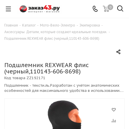
0
Главная
-
Каталог
-
Мото-Вело-Электро
-
Экипировка
-
Аксессуары: Детали, которые создают идеальные поездки.
-
Подшлемник REXWEAR флис (черный,110143-606-8698)
Подшлемник REXWEAR флис
(черный,110143-606-8698)
Код товара
ZZ192171
Подшлемник - тексти.ль.Разработан с учётом анатомических
особенностей для максимального удобства в использовании.
Имеет удлинённую шейно-воротниковую зону. Хорошо
защищает от ветра и обеспечивает оптимальную
терморегуляцию.