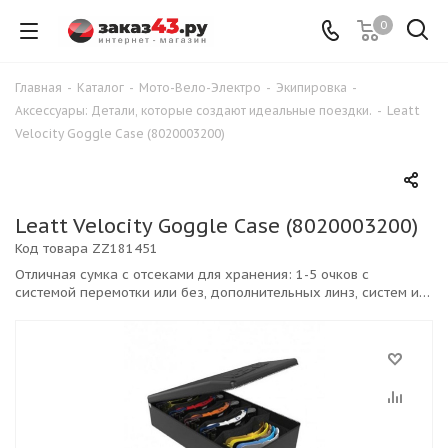
0
Главная
-
Каталог
-
Мото-Вело-Электро
-
Экипировка
-
Аксессуары: Детали, которые создают идеальные поездки.
-
Leatt
Velocity Goggle Case (8020003200)
Leatt Velocity Goggle Case (8020003200)
Код товара
ZZ181451
Отличная сумка с отсеками для хранения: 1-5 очков с
системой перемотки или без, дополнительных линз, систем и
катушек Roll-Off, отрывных пленок, запасных частей, и пр.