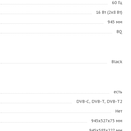
60 Гц
16 Вт (2x8 Вт)
945 мм
BQ
Black
есть
DVB-C, DVB-T, DVB-T2
Нет
945х527х75 мм
945х583х227 мм