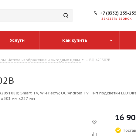
+7 (8332) 255-25
Заказать звонок
Услуги
Как купить
ры: Четкое изображение и выгодные цены.
-
BQ 42FS02B
02B
1920x1080; Smart TV, Wi-Fi:есть; ОС:Android TV; Тип подсветки LED:Dir
 х583 мм x227 мм
16 90
Постав