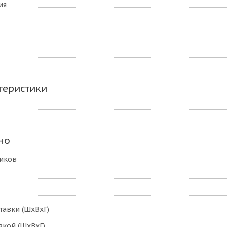
ия
теристики
но
ников
тавки (ШxВxГ)
вкой (ШxВxГ)