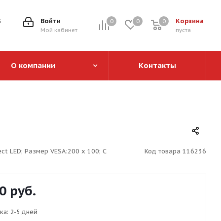
5
Войти
Корзина
0
0
0
0
Мой кабинет
пуста
О компании
Контакты
ect LED; Размер VESA:200 x 100; С
Код товара
116236
0
руб.
ка:
2-5 дней