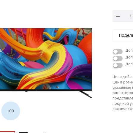
Подел
Доп
Доп
Доп
Цена дейст
цен в розн
указанные 
односторо
представле
покупкой у
фактическо