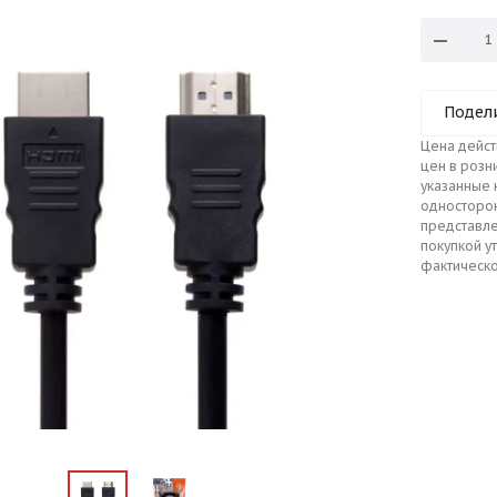
Подел
Цена дейст
цен в розн
указанные 
односторо
представле
покупкой у
фактическо