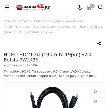
0
Главная
-
Каталог
-
Телевизоры, аудио-видео техника
-
Прием ТВ-сигнала
-
Видеокабели и переходники
-
HDMI- HDMI 2м
(19pin to 19pin) v2.0 Belsis BW1426
HDMI- HDMI 2м (19pin to 19pin) v2.0
Belsis BW1426
Код товара
ZZ170496
Тип кабель HDMI; Тип разъема HDMI вилка/HDMI вилка;
Материал поливинилхлорид (ПВХ); Кол-во разъемов 2 шт;
Длина кабеля 2 м