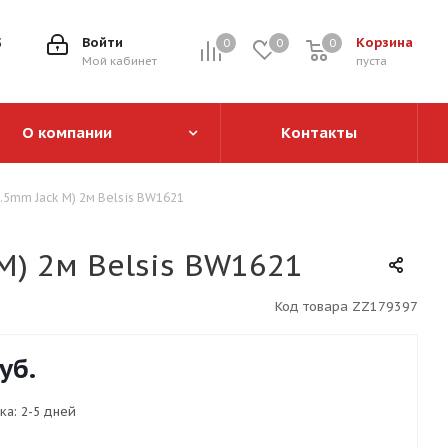
5
Войти
Корзина
0
0
0
0
Мой кабинет
пуста
О компании
Контакты
3.5mm Jack M) 2м Belsis BW1621
M) 2м Belsis BW1621
Код товара
ZZ179397
уб.
ка:
2-5 дней