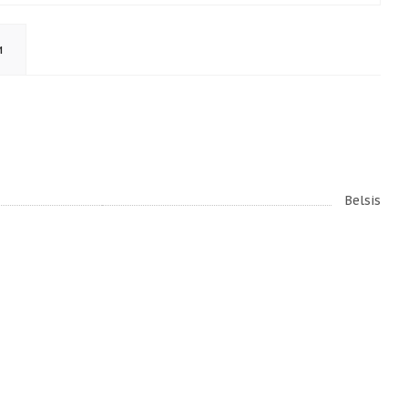
и
Belsis