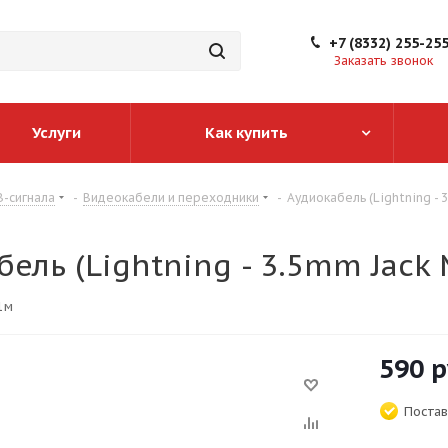
+7 (8332) 255-25
Заказать звонок
Услуги
Как купить
-сигнала
-
Видеокабели и переходники
-
Аудиокабель (Lightning - 
ель (Lightning - 3.5mm Jack 
 1м
590
р
Постав