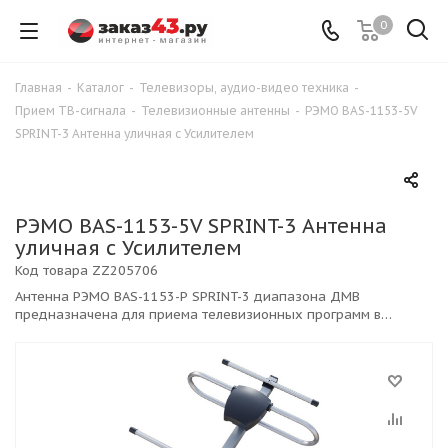
0
Главная
-
Каталог
-
Телевизоры, аудио-видео техника
-
Прием ТВ-сигнала
-
Телевизионные антенны
-
РЭМО BAS-1153-5V
SPRINT-3 Антенна уличная с Усилителем
РЭМО BAS-1153-5V SPRINT-3 Антенна
уличная с Усилителем
Код товара
ZZ205706
Антенна РЭМО BAS-1153-P SPRINT-3 диапазона ДМВ
предназначена для приема телевизионных программ в
диапазоне c 21 по 69 каналы в цифровом (DVB-T2) формате
вещания.