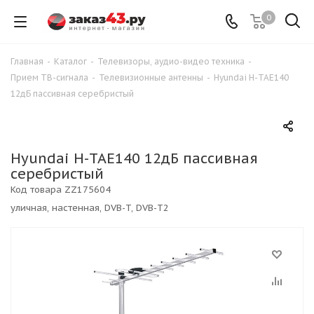
0
Главная
-
Каталог
-
Телевизоры, аудио-видео техника
-
Прием ТВ-сигнала
-
Телевизионные антенны
-
Hyundai H-TAE140
12дБ пассивная серебристый
Hyundai H-TAE140 12дБ пассивная
серебристый
Код товара
ZZ175604
уличная, настенная, DVB-T, DVB-T2