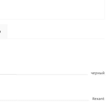
и
черный
Rexant