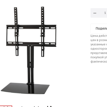
Подел
Цена дейст
цен в розн
указанные 
односторо
представле
покупкой у
фактическо