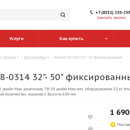
+7 (8332) 255-25
Заказать звонок
Услуги
Как купить
-сигнала
-
Кронштейны
-
Rexant 38-0314 32"- 50" фиксированный
38-0314 32"- 50" фиксированн
2 дюйм Мах диагональ ТВ:50 дюйм Мах вес оборудования:35 кг Уго
ый Количество экранов:1 Высота:650 мм
1 690
Постав