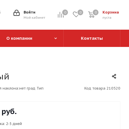
5
Войти
Корзина
0
0
0
0
Мой кабинет
пуста
О компании
Контакты
ый
л наклона:нет град Тип
Код товара
210520
руб.
ка:
2-5 дней