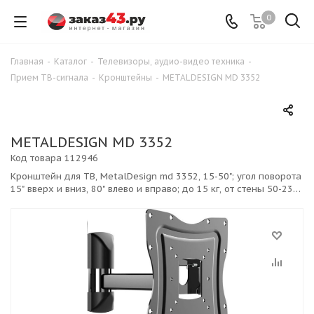
0
Главная
-
Каталог
-
Телевизоры, аудио-видео техника
-
Прием ТВ-сигнала
-
Кронштейны
-
METALDESIGN MD 3352
METALDESIGN MD 3352
Код товара
112946
Кронштейн для ТВ, MetalDesign md 3352, 15-50"; угол поворота
15" вверх и вниз, 80" влево и вправо; до 15 кг, от стены 50-232
мм, 75 x 75 мм, 100 x 100 мм, 200 x 200 мм