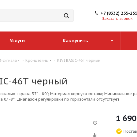
+7 (8332) 255-25
Заказать звонок
Услуги
Как купить
-сигнала
-
Кронштейны
-
KIVI BASIC-46T черный
SIC-46T черный
ональю экрана 37" - 80"; Материал корпуса металл; Минимальное р
а 0/ -8*; Диапазон регулировки по горизонтали отсутствует
1 690
Постав