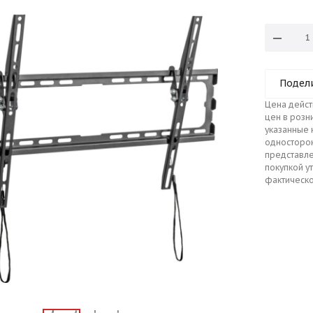
Подел
Цена дейст
цен в розн
указанные 
односторо
представле
покупкой у
фактическо