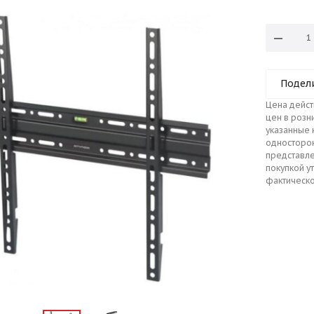
Подел
Цена дейст
цен в розн
указанные 
односторо
представле
покупкой у
фактическо