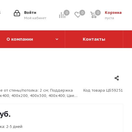
5
Войти
Корзина
0
0
0
0
Мой кабинет
пуста
О компании
Контакты
ие от стены/потолка: 2 см; Поддержка
Код товара
ЦБ59251
x400, 400x200, 400x300, 400x400; Цвет:
уб.
ка:
2-5 дней