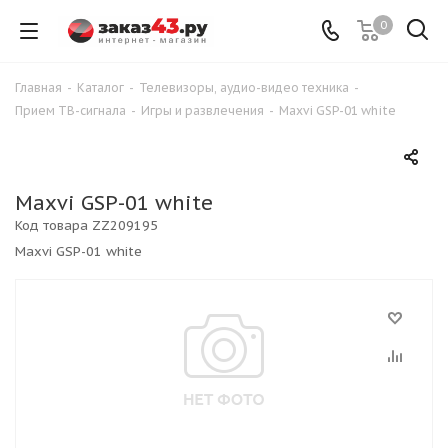
0
Главная
-
Каталог
-
Телевизоры, аудио-видео техника
-
Прием ТВ-сигнала
-
Игры и развлечения
-
Maxvi GSP-01 white
Maxvi GSP-01 white
Код товара
ZZ209195
Maxvi GSP-01 white