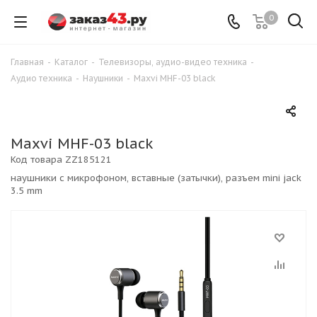
0
Главная
-
Каталог
-
Телевизоры, аудио-видео техника
-
Аудио техника
-
Наушники
-
Maxvi MHF-03 black
Maxvi MHF-03 black
Код товара
ZZ185121
наушники с микрофоном, вставные (затычки), разъем mini jack
3.5 mm