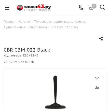
0
Главная
-
Каталог
-
Телевизоры, аудио-видео техника
-
Аудио техника
-
Микрофоны
-
CBR CBM-022 Black
CBR CBM-022 Black
Код товара
ZE048245
CBR CBM-022 Black