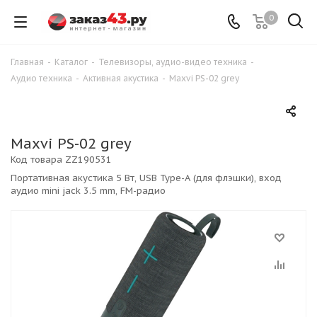
0
Главная
-
Каталог
-
Телевизоры, аудио-видео техника
-
Аудио техника
-
Активная акустика
-
Maxvi PS-02 grey
Maxvi PS-02 grey
Код товара
ZZ190531
Портативная акустика 5 Вт, USB Type-A (для флэшки), вход
аудио mini jack 3.5 mm, FM-радио