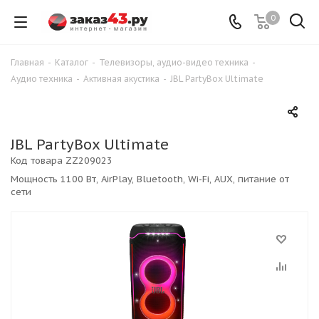
0
Главная
-
Каталог
-
Телевизоры, аудио-видео техника
-
Аудио техника
-
Активная акустика
-
JBL PartyBox Ultimate
JBL PartyBox Ultimate
Код товара
ZZ209023
Мощность 1100 Вт, AirPlay, Bluetooth, Wi-Fi, AUX, питание от
сети