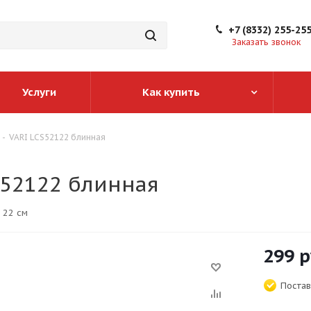
+7 (8332) 255-25
Заказать звонок
Услуги
Как купить
-
VARI LCS52122 блинная
S52122 блинная
 22 см
299
р
Постав