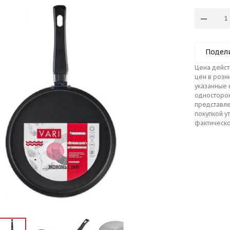
Подел
Цена дейст
цен в розн
указанные 
односторо
представле
покупкой у
фактическо